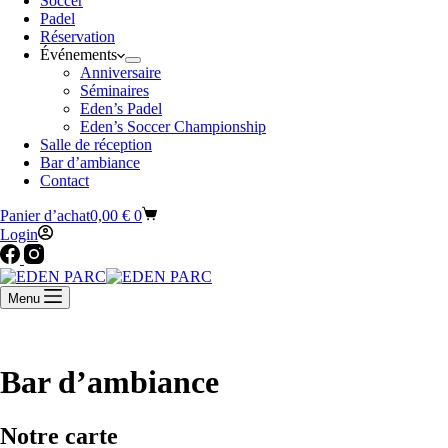
Soccer
Padel
Réservation
Événements
Anniversaire
Séminaires
Eden’s Padel
Eden’s Soccer Championship
Salle de réception
Bar d’ambiance
Contact
Panier d’achat
0,00
€
0
Login
Menu
Bar d’ambiance
Notre carte