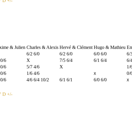
V
D
+/-
ime & Julien
Charles & Alexis
Hervé & Clément
Hugo & Mathieu
Em
6/2 6/0
6/2 6/0
6/0 6/0
6/
 0/6
X
7/5 6/4
6/1 6/4
6/
 0/6
5/7 4/6
X
1/
 0/6
1/6 4/6
0/
X
 0/6
4/6 6/4 10/2
6/1 6/1
6/0 6/0
X
V
D
+/-