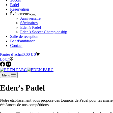
Soccer
Padel
Réservation
Événements
Anniversaire
Séminaires
Eden’s Padel
Eden’s Soccer Championship
Salle de réception
Bar d’ambiance
Contact
Panier d’achat
0,00
€
0
Login
Menu
Eden’s Padel
Notre établissement vous propose des tournois de Padel pour les amateur
échéances de nos compétitions.