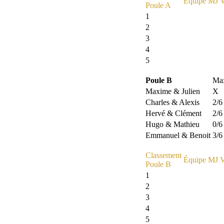
Équipe
MJ
Poule A
1
2
3
4
5
Poule B
Max
Maxime & Julien
X
Charles & Alexis
2/6
Hervé & Clément
2/6
Hugo & Mathieu
0/6
Emmanuel & Benoit
3/6
Classement
Équipe
MJ
Poule B
1
2
3
4
5