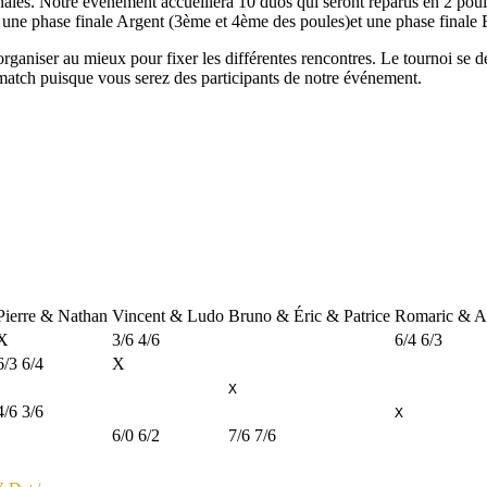
les. Notre évènement accueillera 10 duos qui seront répartis en 2 poules
, une phase finale Argent (3ème et 4ème des poules)et une phase finale
niser au mieux pour fixer les différentes rencontres. Le tournoi se dé
 match puisque vous serez des participants de notre événement.
Pierre & Nathan
Vincent & Ludo
Bruno & Éric & Patrice
Romaric & A
X
3/6 4/6
6/4 6/3
6/3 6/4
X
X
4/6 3/6
X
6/0 6/2
7/6 7/6