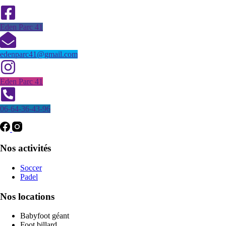
Eden Parc 41
edenparc41@gmail.com
Eden Parc 41
06-64-36-43-96
Nos activités
Soccer
Padel
Nos locations
Babyfoot géant
Foot billard