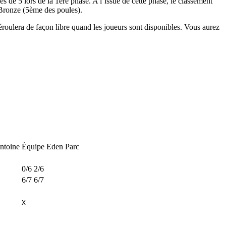
 de 5 lors de la 1ere phase. A l’issue de cette phase, le classement
 Bronze (5ème des poules).
roulera de façon libre quand les joueurs sont disponibles. Vous aurez
ntoine
Équipe Eden Parc
0/6 2/6
6/7 6/7
X